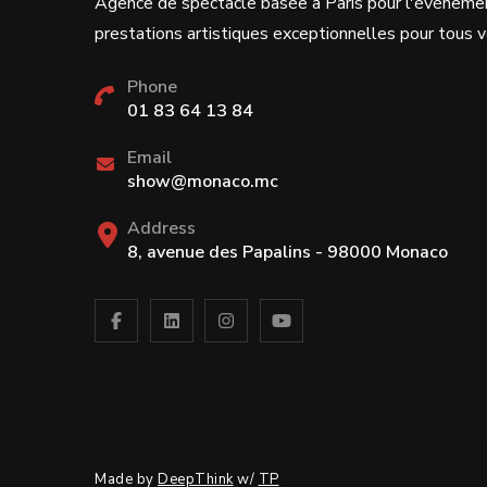
Agence de spectacle basée à Paris pour l'événeme
prestations artistiques exceptionnelles pour tous
Phone
01 83 64 13 84
Email
show@monaco.mc
Address
8, avenue des Papalins - 98000 Monaco
Made by
DeepThink
w/
TP