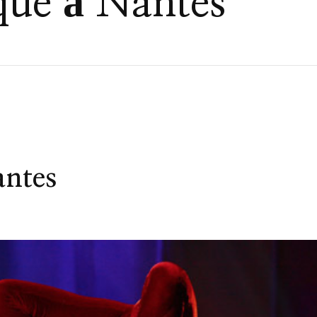
rque à Nantes
antes