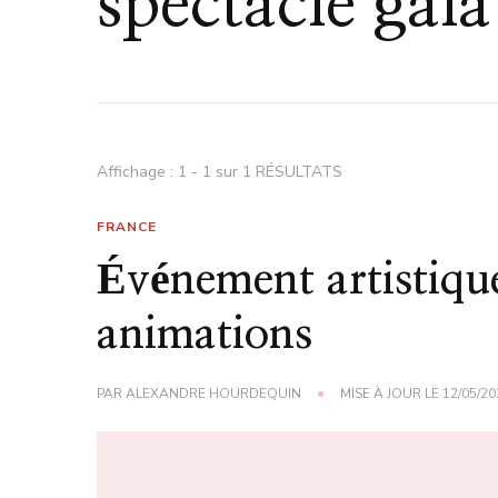
spectacle gal
Affichage : 1 - 1 sur 1 RÉSULTATS
FRANCE
Événement artistique
animations
PAR
ALEXANDRE HOURDEQUIN
MISE À JOUR LE
12/05/20