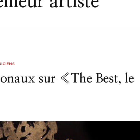
illeur artiste
ICIENS
tionaux sur «The Best, le