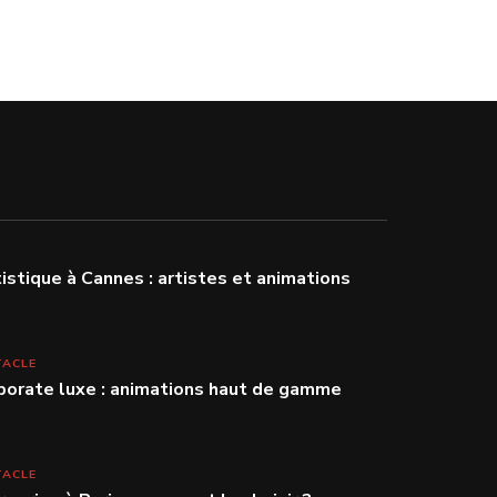
stique à Cannes : artistes et animations
TACLE
porate luxe : animations haut de gamme
TACLE