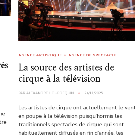
AGENCE ARTISTIQUE
AGENCE DE SPECTACLE
ès
La source des artistes de
cirque à la télévision
PAR
ALEXANDRE HOURDEQUIN
24/11/2025
Les artistes de cirque ont actuellement le ven
he
en poupe à la télévision puisqu’hormis les
tre
traditionnels spectacles de cirque qui sont
habituellement diffusés en fin d’année, les