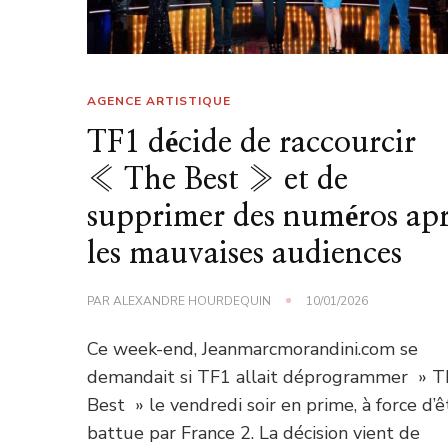
AGENCE ARTISTIQUE
TF1 décide de raccourcir
« The Best » et de
supprimer des numéros apr
les mauvaises audiences
PAR
ALEXANDRE HOURDEQUIN
10/01/2026
Ce week-end, Jeanmarcmorandini.com se
demandait si TF1 allait déprogrammer » T
Best » le vendredi soir en prime, à force d’ê
battue par France 2. La décision vient de