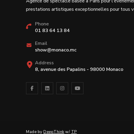
Agence de spectacle basée à Paris pour l'événeme
prestations artistiques exceptionnelles pour tous
Phone
01 83 64 13 84
Email
show@monaco.mc
Address
8, avenue des Papalins - 98000 Monaco
Made by
DeepThink
w/
TP